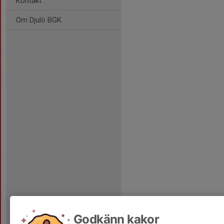
Kontakt
Om Djulö BGK
Godkänn kakor