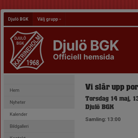
Djulö BGK
Välj grupp
Djulö BGK
Officiell hemsida
Vi slår upp po
Hem
Torsdag 14 maj, 1
Nyheter
Djulö BGK
Kalender
Samling: 13:00
Bildgalleri